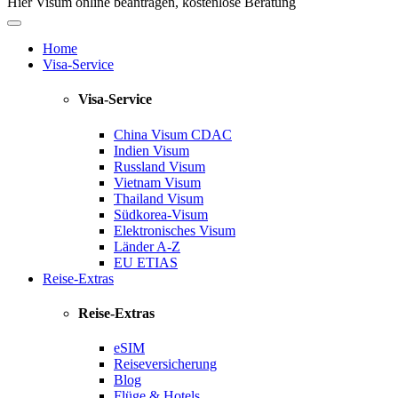
Hier Visum online beantragen, kostenlose Beratung
Home
Visa-Service
Visa-Service
China Visum
CDAC
Indien Visum
Russland Visum
Vietnam Visum
Thailand Visum
Südkorea-Visum
Elektronisches Visum
Länder A-Z
EU ETIAS
Reise-Extras
Reise-Extras
eSIM
Reiseversicherung
Blog
Flüge & Hotels