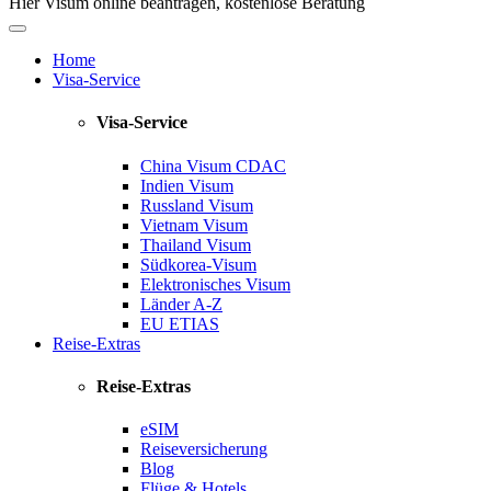
Hier Visum online beantragen, kostenlose Beratung
Home
Visa-Service
Visa-Service
China Visum
CDAC
Indien Visum
Russland Visum
Vietnam Visum
Thailand Visum
Südkorea-Visum
Elektronisches Visum
Länder A-Z
EU ETIAS
Reise-Extras
Reise-Extras
eSIM
Reiseversicherung
Blog
Flüge & Hotels