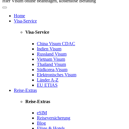
Hier Visum online beantragen, kostenlose Beratung
Home
Visa-Service
Visa-Service
China Visum
CDAC
Indien Visum
Russland Visum
Vietnam Visum
Thailand Visum
Südkorea-Visum
Elektronisches Visum
Länder A-Z
EU ETIAS
Reise-Extras
Reise-Extras
eSIM
Reiseversicherung
Blog
Flüge & Hotels