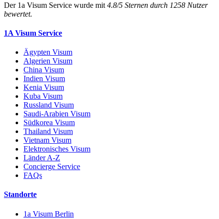
Der
1a Visum Service
wurde mit
4.8
/
5
Sternen durch
1258
Nutzer
bewertet.
1A Visum Service
Ägypten Visum
Algerien Visum
China Visum
Indien Visum
Kenia Visum
Kuba Visum
Russland Visum
Saudi-Arabien Visum
Südkorea Visum
Thailand Visum
Vietnam Visum
Elektronisches Visum
Länder A-Z
Concierge Service
FAQs
Standorte
1a Visum Berlin