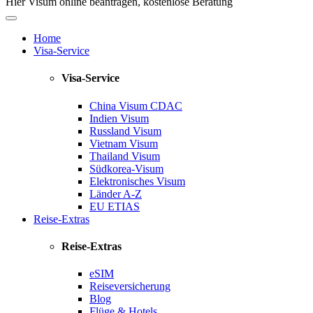
Hier Visum online beantragen, kostenlose Beratung
Home
Visa-Service
Visa-Service
China Visum
CDAC
Indien Visum
Russland Visum
Vietnam Visum
Thailand Visum
Südkorea-Visum
Elektronisches Visum
Länder A-Z
EU ETIAS
Reise-Extras
Reise-Extras
eSIM
Reiseversicherung
Blog
Flüge & Hotels