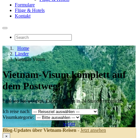
Formulare
Flüge & Hotels
Kontakt
Home
Länder
Vietnam Visum
Vietnam-Visum
komplett auf
dem Postweg!
Egal wo Sie wohnen, Express-Visum in 24 Stunden möglich!
Ich reise nach:
Visumkategorie:
weiter
Blog-Updates über Vietnam-Reisen
-
Jetzt ansehen
×