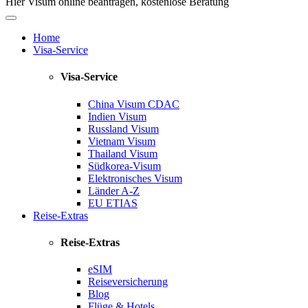
Hier Visum online beantragen, kostenlose Beratung
Home
Visa-Service
Visa-Service
China Visum
CDAC
Indien Visum
Russland Visum
Vietnam Visum
Thailand Visum
Südkorea-Visum
Elektronisches Visum
Länder A-Z
EU ETIAS
Reise-Extras
Reise-Extras
eSIM
Reiseversicherung
Blog
Flüge & Hotels