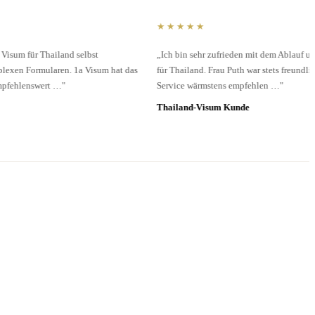
★★★★★
„Ich bin sehr zufrieden mit dem Ablauf und der Bearbeitung meines Visums
für Thailand. Frau Puth war stets freundlich und hilfsbereit. Ich kann 1a Visum
Service wärmstens empfehlen …"
Thailand-Visum Kunde