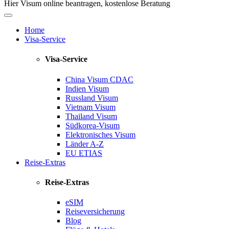
Hier Visum online beantragen, kostenlose Beratung
Home
Visa-Service
Visa-Service
China Visum
CDAC
Indien Visum
Russland Visum
Vietnam Visum
Thailand Visum
Südkorea-Visum
Elektronisches Visum
Länder A-Z
EU ETIAS
Reise-Extras
Reise-Extras
eSIM
Reiseversicherung
Blog