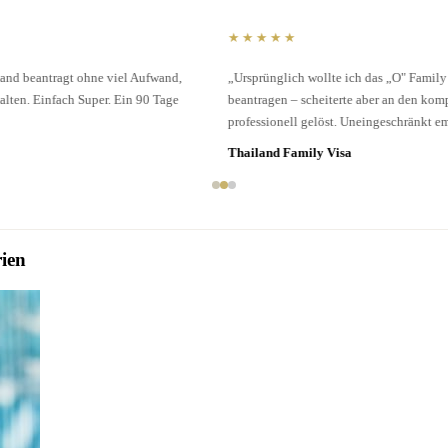
★★★★★
„Ursprünglich wollte ich das „O" Family Visum für Thailand selbst
beantragen – scheiterte aber an den komplexen Formularen. 1a Visum hat das
professionell gelöst. Uneingeschränkt empfehlenswert …"
Thailand Family Visa
ien