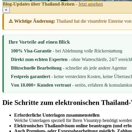
Blog-Updates über Thailand-Reisen
-
Jetzt ansehen
×
⚠️ Wichtige Änderung:
Thailand hat die visumfreie Einreise von 
Ihre Vorteile auf einen Blick
100% Visa-Garantie
- bei Ablehnung volle Rückerstattung
Direkt zum echten Experten
- ohne Warteschleife, 24/7 erreich
Blitzschnelle Bearbeitung
- schneller als jede andere Agentur
Festpreis garantiert
- keine versteckten Kosten, keine Überras
Von 10.000+ Kunden vertraut
- seriös, erfahren & konsulatsk
Die Schritte zum
elektronischen Thailand
Erforderliche Unterlagen zusammenstellen
Welche Unterlagen speziell für Ihren Visumtyp benötigt werde
Elektronisches Thailandvisum online beantragen (und erfo
Auch Premium- oder Expressbearbeitung möglich. Zahlun