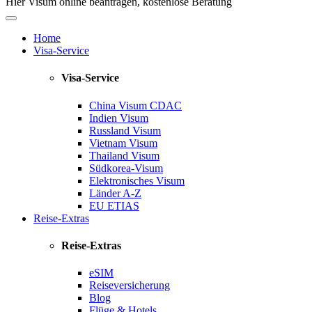
Hier Visum online beantragen, kostenlose Beratung
Home
Visa-Service
Visa-Service
China Visum
CDAC
Indien Visum
Russland Visum
Vietnam Visum
Thailand Visum
Südkorea-Visum
Elektronisches Visum
Länder A-Z
EU ETIAS
Reise-Extras
Reise-Extras
eSIM
Reiseversicherung
Blog
Flüge & Hotels