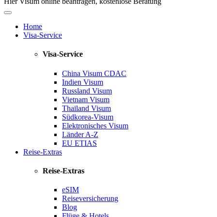
Hier Visum online beantragen, kostenlose Beratung
Home
Visa-Service
Visa-Service
China Visum
CDAC
Indien Visum
Russland Visum
Vietnam Visum
Thailand Visum
Südkorea-Visum
Elektronisches Visum
Länder A-Z
EU ETIAS
Reise-Extras
Reise-Extras
eSIM
Reiseversicherung
Blog
Flüge & Hotels