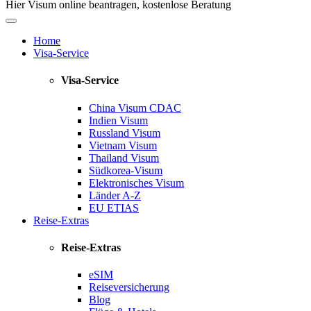
Hier Visum online beantragen, kostenlose Beratung
Home
Visa-Service
Visa-Service
China Visum
CDAC
Indien Visum
Russland Visum
Vietnam Visum
Thailand Visum
Südkorea-Visum
Elektronisches Visum
Länder A-Z
EU ETIAS
Reise-Extras
Reise-Extras
eSIM
Reiseversicherung
Blog