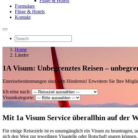
Flüge & Hotels
Formulare
Flüge & Hotels
Kontakt
Home
Länder
1A Visum:
Unbegrenztes Reisen – unbegre
Einreisebestimmungen sind kein Hindernis! Erweitern Sie Ihre Möglichk
Ich reise nach:
Visumkategorie:
Mit 1a Visum Service überallhin auf der W
Für einige Reiseziele ist es unumgänglich ein Visum zu beantragen, 
sich den Weg zur jeweiligen Visastelle oder Botschaft sparen können.