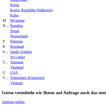
Kenia
Korea, Republik (Südkorea)
Kuba
M
Myanmar
N...
Namibia
Nepal
Neuseeland
P
Pakistan
R
Russland
S...
Saudi-Arabien
Sri Lanka
T...
Tansania
Thailand
U
USA
V...
Vereinigtes Königreich
Vietnam
Gerne vermitteln wir Ihnen auf Anfrage auch das ents
Anfrage stellen