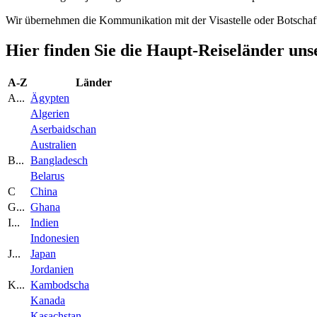
Wir übernehmen die Kommunikation mit der Visastelle oder Botschaft 
Hier finden Sie die Haupt-Reiseländer un
A-Z
Länder
A...
Ägypten
Algerien
Aserbaidschan
Australien
B...
Bangladesch
Belarus
C
China
G...
Ghana
I...
Indien
Indonesien
J...
Japan
Jordanien
K...
Kambodscha
Kanada
Kasachstan