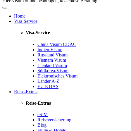
Hier Visum online beantragen, kostenlose Beratung
Home
Visa-Service
Visa-Service
China Visum
CDAC
Indien Visum
Russland Visum
Vietnam Visum
Thailand Visum
Südkorea-Visum
Elektronisches Visum
Länder A-Z
EU ETIAS
Reise-Extras
Reise-Extras
eSIM
Reiseversicherung
Blog
Flüge & Hotels