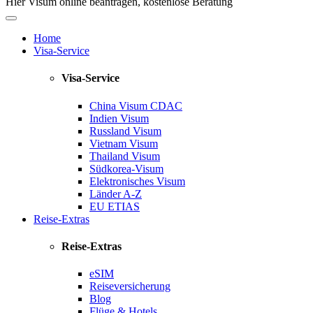
Hier Visum online beantragen, kostenlose Beratung
Home
Visa-Service
Visa-Service
China Visum
CDAC
Indien Visum
Russland Visum
Vietnam Visum
Thailand Visum
Südkorea-Visum
Elektronisches Visum
Länder A-Z
EU ETIAS
Reise-Extras
Reise-Extras
eSIM
Reiseversicherung
Blog
Flüge & Hotels