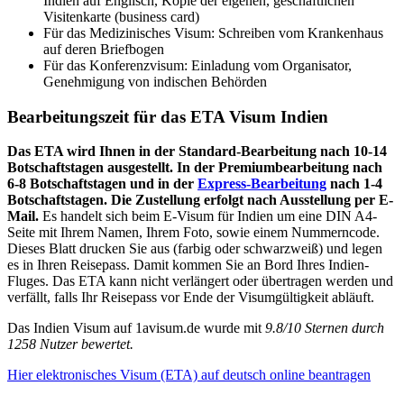
Indien auf Englisch, Kopie der eigenen, geschäftlichen
Visitenkarte (business card)
Für das Medizinisches Visum: Schreiben vom Krankenhaus
auf deren Briefbogen
Für das Konferenzvisum: Einladung vom Organisator,
Genehmigung von indischen Behörden
Bearbeitungszeit für das ETA Visum Indien
Das ETA wird Ihnen in der Standard-Bearbeitung nach 10-14
Botschaftstagen ausgestellt. In der Premiumbearbeitung nach
6-8 Botschaftstagen und in der
Express-Bearbeitung
nach 1-4
Botschaftstagen. Die Zustellung erfolgt nach Ausstellung per E-
Mail.
Es handelt sich beim E-Visum für Indien um eine DIN A4-
Seite mit Ihrem Namen, Ihrem Foto, sowie einem Nummerncode.
Dieses Blatt drucken Sie aus (farbig oder schwarzweiß) und legen
es in Ihren Reisepass. Damit kommen Sie an Bord Ihres Indien-
Fluges. Das ETA kann nicht verlängert oder übertragen werden und
verfällt, falls Ihr Reisepass vor Ende der Visumgültigkeit abläuft.
Das
Indien Visum
auf 1avisum.de wurde mit
9.8
/
10
Sternen durch
1258
Nutzer bewertet.
Hier elektronisches Visum (ETA) auf deutsch online beantragen