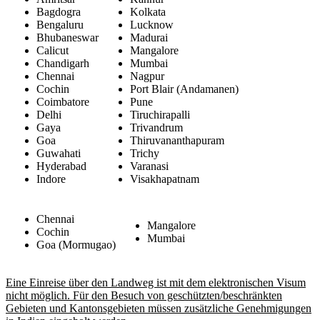
Bagdogra
Kolkata
Bengaluru
Lucknow
Bhubaneswar
Madurai
Calicut
Mangalore
Chandigarh
Mumbai
Chennai
Nagpur
Cochin
Port Blair (Andamanen)
Coimbatore
Pune
Delhi
Tiruchirapalli
Gaya
Trivandrum
Goa
Thiruvananthapuram
Guwahati
Trichy
Hyderabad
Varanasi
Indore
Visakhapatnam
Chennai
Mangalore
Cochin
Mumbai
Goa (Mormugao)
Eine Einreise über den Landweg ist mit dem elektronischen Visum
nicht möglich. Für den Besuch von geschützten/beschränkten
Gebieten und Kantonsgebieten müssen zusätzliche Genehmigungen