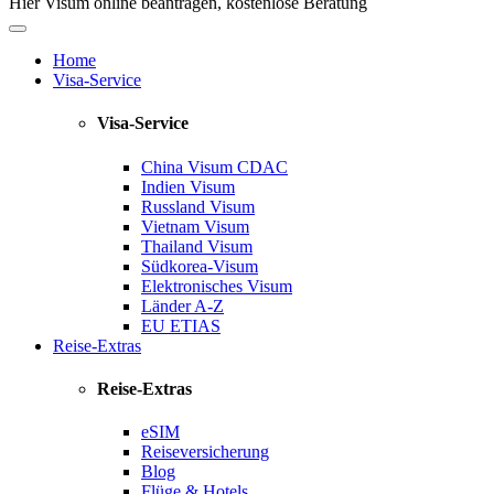
Hier Visum online beantragen, kostenlose Beratung
Home
Visa-Service
Visa-Service
China Visum
CDAC
Indien Visum
Russland Visum
Vietnam Visum
Thailand Visum
Südkorea-Visum
Elektronisches Visum
Länder A-Z
EU ETIAS
Reise-Extras
Reise-Extras
eSIM
Reiseversicherung
Blog
Flüge & Hotels