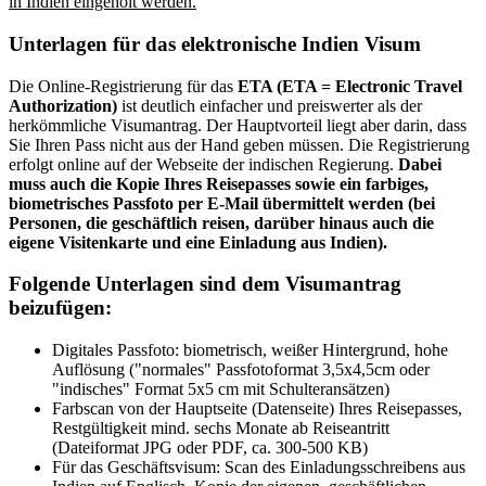
in Indien eingeholt werden.
Unterlagen für das elektronische Indien Visum
Die Online-Registrierung für das
ETA (ETA = Electronic Travel
Authorization)
ist deutlich einfacher und preiswerter als der
herkömmliche Visumantrag. Der Hauptvorteil liegt aber darin, dass
Sie Ihren Pass nicht aus der Hand geben müssen. Die Registrierung
erfolgt online auf der Webseite der indischen Regierung.
Dabei
muss auch die Kopie Ihres Reisepasses sowie ein farbiges,
biometrisches Passfoto per E-Mail übermittelt werden (bei
Personen, die geschäftlich reisen, darüber hinaus auch die
eigene Visitenkarte und eine Einladung aus Indien).
Folgende Unterlagen sind dem Visumantrag
beizufügen:
Digitales Passfoto: biometrisch, weißer Hintergrund, hohe
Auflösung ("normales" Passfotoformat 3,5x4,5cm oder
"indisches" Format 5x5 cm mit Schulteransätzen)
Farbscan von der Hauptseite (Datenseite) Ihres Reisepasses,
Restgültigkeit mind. sechs Monate ab Reiseantritt
(Dateiformat JPG oder PDF, ca. 300-500 KB)
Für das Geschäftsvisum: Scan des Einladungsschreibens aus