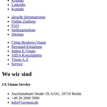
Kontakt
LinkedIn
Kontakt
aktuelle Informationen
Online-Zahlung
FAQ
Stellenangebote
Sitemap
China Business-Visum
Russland-Einladung
Indien E-Visum
AIDA Kreuzfahrten
Visum A-Z
Service
Wo wir sind
1A Visum Service
Joachimsthaler Straße 19, 6.OG, 10719 Berlin
+49 30 2000 5990
info@1avisum.de