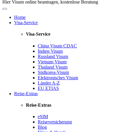
Hier Visum online beantragen, kostenlose Beratung
Home
Visa-Service
Visa-Service
China Visum
CDAC
Indien Visum
Russland Visum
Vietnam Visum
Thailand Visum
Südkorea-Visum
Elektronisches Visum
Länder A-Z
EU ETIAS
Reise-Extras
Reise-Extras
eSIM
Reiseversicherung
Blog