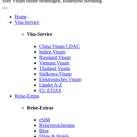
Hier Visum online beantragen, kostenlose Beratung
Home
Visa-Service
Visa-Service
China Visum
CDAC
Indien Visum
Russland Visum
Vietnam Visum
Thailand Visum
Südkorea-Visum
Elektronisches Visum
Länder A-Z
EU ETIAS
Reise-Extras
Reise-Extras
eSIM
Reiseversicherung
Blog
Flüge & Hotels