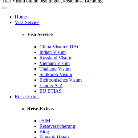
Hier Visum online beantragen, kostenlose Beratung
Home
Visa-Service
Visa-Service
China Visum
CDAC
Indien Visum
Russland Visum
Vietnam Visum
Thailand Visum
Südkorea-Visum
Elektronisches Visum
Länder A-Z
EU ETIAS
Reise-Extras
Reise-Extras
eSIM
Reiseversicherung
Blog
Flüge & Hotels