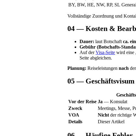
BY, BW, HE, NW, RP, SL
Genera
Vollständige Zuordnung und Konta
04 — Kosten & Bearbe
Dauer:
laut Botschaft
ca. ei
Gebühr (Botschafts-Standa
Auf der
Visa-Seite
wird eine
Seite abgleichen.
Planung:
Reiseleistungen
nach
der
05 — Geschäftsvisum 
Geschäft
Vor der Reise
Ja
— Konsulat
Zweck
Meetings, Messe, Pr
VOA
Nicht
der richtige 
Details
Dieser Artikel
06 — Häufige Fehler