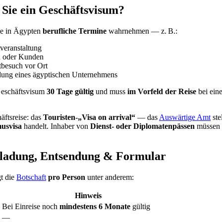
Sie ein Geschäftsvisum?
ie in Ägypten
berufliche Termine
wahrnehmen — z. B.:
veranstaltung
n oder Kunden
tbesuch vor Ort
dung eines ägyptischen Unternehmens
Geschäftsvisum
30 Tage gültig
und muss
im Vorfeld der Reise
bei ei
äftsreise: das
Touristen-„Visa on arrival“
— das
Auswärtige Amt
ste
usvisa
handelt. Inhaber von
Dienst- oder Diplomatenpässen
müssen
nladung, Entsendung & Formular
t die
Botschaft
pro Person
unter anderem:
Hinweis
Bei Einreise noch
mindestens 6 Monate
gültig
—