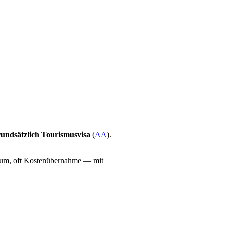
rundsätzlich
Tourismusvisa
(
AA
).
raum, oft Kostenübernahme — mit