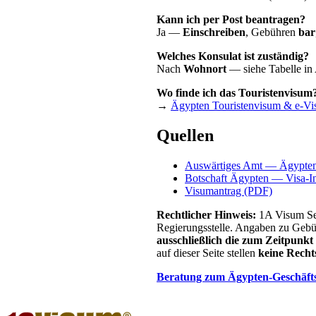
Kann ich per Post beantragen?
Ja —
Einschreiben
, Gebühren
bar
Welches Konsulat ist zuständig?
Nach
Wohnort
— siehe Tabelle in 
Wo finde ich das Touristenvisum
→
Ägypten Touristenvisum & e-V
Quellen
Auswärtiges Amt — Ägypte
Botschaft Ägypten — Visa-I
Visumantrag (PDF)
Rechtlicher Hinweis:
1A Visum Ser
Regierungsstelle. Angaben zu Gebü
ausschließlich die zum Zeitpunkt 
auf dieser Seite stellen
keine Recht
Beratung zum Ägypten-Geschäft