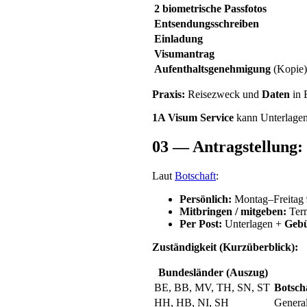
2 biometrische Passfotos
Entsendungsschreiben
Einladung
Visumantrag
Aufenthaltsgenehmigung
(Kopie)
Praxis:
Reisezweck und
Daten
in 
1A Visum Service
kann Unterlage
03 — Antragstellung: 
Laut
Botschaft
:
Persönlich:
Montag–Freitag
Mitbringen / mitgeben:
Ter
Per Post:
Unterlagen +
Gebü
Zuständigkeit (Kurzüberblick):
Bundesländer (Auszug)
BE, BB, MV, TH, SN, ST
Botsch
HH, HB, NI, SH
Genera