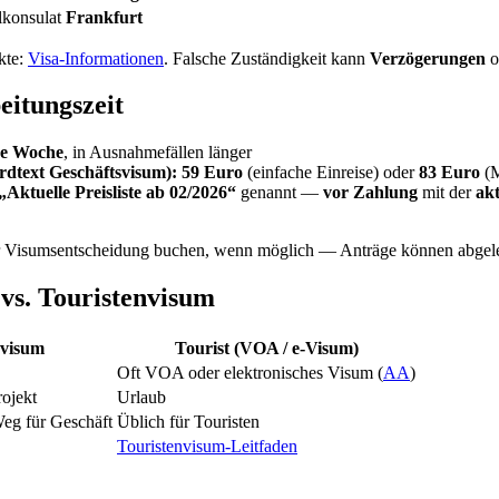
lkonsulat
Frankfurt
kte:
Visa-Informationen
. Falsche Zuständigkeit kann
Verzögerungen
o
itungszeit
ne Woche
, in Ausnahmefällen länger
rdtext Geschäftsvisum):
59 Euro
(einfache Einreise) oder
83 Euro
(M
„Aktuelle Preisliste ab 02/2026“
genannt —
vor Zahlung
mit der
akt
 Visumsentscheidung buchen, wenn möglich — Anträge können abgel
vs. Touristenvisum
svisum
Tourist (VOA / e-Visum)
Oft VOA oder elektronisches Visum (
AA
)
ojekt
Urlaub
Weg für Geschäft
Üblich für Touristen
Touristenvisum-Leitfaden