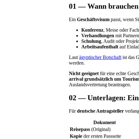
01 — Wann brauchen 
Ein
Geschäftsvisum
passt, wenn S
Konferenz
, Messe oder Fach
Verhandlungen
mit Partner
Schulung
, Audit oder Projek
Arbeitsaufenthalt
auf Einla
Laut
ägyptischer Botschaft
ist das 
werden.
Nicht geeignet
für eine echte Gesch
arrival
grundsätzlich um Tourism
Auslandsvertretung beantragen.
02 — Unterlagen: Ei
Für
deutsche Antragsteller
verlang
Dokument
Reisepass
(Original)
Kopie
der ersten Passseite