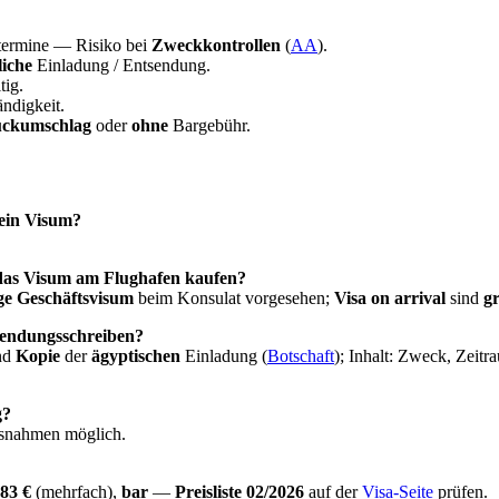
ermine — Risiko bei
Zweckkontrollen
(
AA
).
iche
Einladung / Entsendung.
tig.
ndigkeit.
ckumschlag
oder
ohne
Bargebühr.
ein Visum?
 das Visum am Flughafen kaufen?
ge Geschäftsvisum
beim Konsulat vorgesehen;
Visa on arrival
sind
g
sendungsschreiben?
und
Kopie
der
ägyptischen
Einladung (
Botschaft
); Inhalt: Zweck, Zeit
g?
snahmen möglich.
83 €
(mehrfach),
bar
—
Preisliste 02/2026
auf der
Visa-Seite
prüfen.