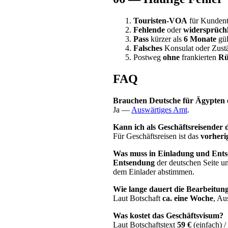
Touristen-VOA
für Kundent
Fehlende
oder
widersprüchl
Pass
kürzer als
6 Monate
gül
Falsches
Konsulat oder Zustä
Postweg
ohne
frankierten
Rü
FAQ
Brauchen Deutsche für Ägypten 
Ja —
Auswärtiges Amt
.
Kann ich als Geschäftsreisender
Für Geschäftsreisen ist das
vorheri
Was muss in Einladung und Ent
Entsendung
der deutschen Seite 
dem Einlader abstimmen.
Wie lange dauert die Bearbeitun
Laut Botschaft
ca. eine Woche
, Au
Was kostet das Geschäftsvisum?
Laut Botschaftstext
59 €
(einfach) /