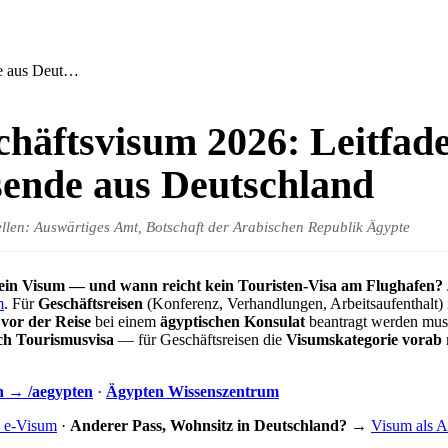
de aus Deut…
häftsvisum 2026: Leitfade
sende aus Deutschland
ellen: Auswärtiges Amt, Botschaft der Arabischen Republik Ägypte
ein Visum — und wann reicht kein Touristen-Visa am Flughafen?
m
. Für
Geschäftsreisen
(Konferenz, Verhandlungen, Arbeitsaufenthalt) 
s
vor der Reise
bei einem
ägyptischen Konsulat
beantragt werden mus
ch Tourismusvisa
— für Geschäftsreisen die
Visumskategorie vorab
n → /aegypten
·
Ägypten Wissenszentrum
& e-Visum
·
Anderer Pass, Wohnsitz in Deutschland?
→
Visum als A