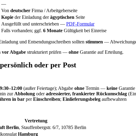
—
Von
deutscher
Firma / Arbeitgeberseite
Kopie
der Einladung der
ägyptischen
Seite
Ausgefüllt und unterschrieben —
PDF-Formular
Falls vorhanden; ggf.
6 Monate
Gültigkeit bei Einreise
Einladung und Entsendungsschreiben sollten
stimmen
— Abweichungen
n
vor Abgabe
strukturiert prüfen —
ohne
Garantie auf Erteilung.
persönlich oder per Post
9:30–12:00
(außer Feiertage); Abgabe
ohne
Termin —
keine
Garantie 
min zur
Abholung
oder
adressierter, frankierter Rückumschlag
(Ein
hren in bar
per
Einschreiben
;
Einlieferungsbeleg
aufbewahren
Vertretung
aft Berlin
, Stauffenbergstr. 6/7, 10785 Berlin
lkonsulat
Hamburg