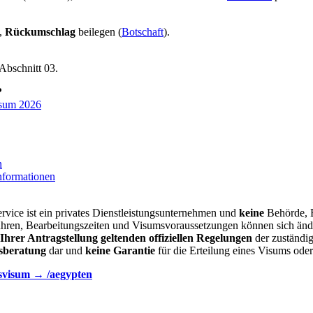
,
Rückumschlag
beilegen (
Botschaft
).
Abschnitt 03.
?
isum 2026
n
nformationen
vice ist ein privates Dienstleistungsunternehmen und
keine
Behörde, B
hren, Bearbeitungszeiten und Visumsvoraussetzungen können sich än
Ihrer Antragstellung geltenden offiziellen Regelungen
der zuständi
sberatung
dar und
keine Garantie
für die Erteilung eines Visums oder
svisum → /aegypten