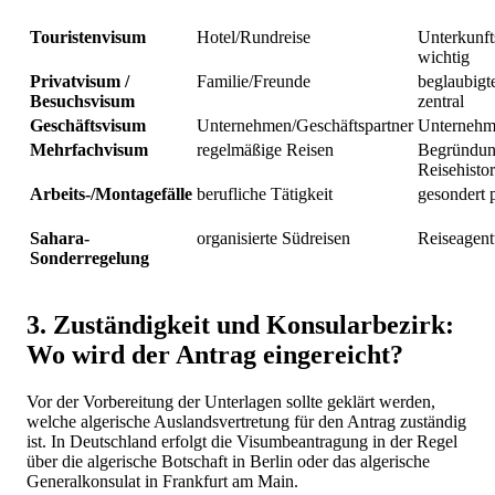
Touristenvisum
Hotel/Rundreise
Unterkunf
wichtig
Privatvisum /
Familie/Freunde
beglaubigt
Besuchsvisum
zentral
Geschäftsvisum
Unternehmen/Geschäftspartner
Unternehm
Mehrfachvisum
regelmäßige Reisen
Begründun
Reisehistor
Arbeits-/Montagefälle
berufliche Tätigkeit
gesondert 
Sahara-
organisierte Südreisen
Reiseagent
Sonderregelung
3. Zuständigkeit und Konsularbezirk:
Wo wird der Antrag eingereicht?
Vor der Vorbereitung der Unterlagen sollte geklärt werden,
welche algerische Auslandsvertretung für den Antrag zuständig
ist. In Deutschland erfolgt die Visumbeantragung in der Regel
über die algerische Botschaft in Berlin oder das algerische
Generalkonsulat in Frankfurt am Main.