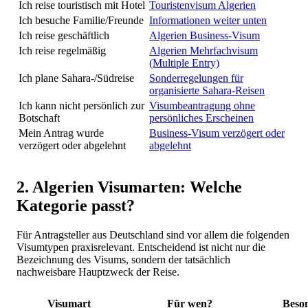
Ich reise touristisch mit Hotel
Touristenvisum Algerien
Ich besuche Familie/Freunde
Informationen weiter unten
Ich reise geschäftlich
Algerien Business-Visum
Ich reise regelmäßig
Algerien Mehrfachvisum
(Multiple Entry)
Ich plane Sahara-/Südreise
Sonderregelungen für
organisierte Sahara-Reisen
Ich kann nicht persönlich zur
Visumbeantragung ohne
Botschaft
persönliches Erscheinen
Mein Antrag wurde
Business-Visum verzögert oder
verzögert oder abgelehnt
abgelehnt
2. Algerien Visumarten: Welche
Kategorie passt?
Für Antragsteller aus Deutschland sind vor allem die folgenden
Visumtypen praxisrelevant. Entscheidend ist nicht nur die
Bezeichnung des Visums, sondern der tatsächlich
nachweisbare Hauptzweck der Reise.
Visumart
Für wen?
Beson