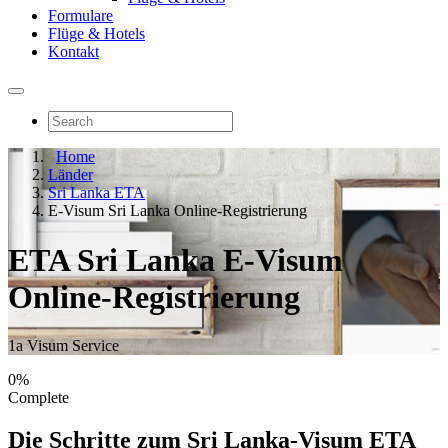
Formulare
Flüge & Hotels
Kontakt
Home
Länder
Sri Lanka ETA
E-Visum Sri Lanka Online-Registrierung
ETA Sri Lanka E-Visum
Online-Registrierung
1a Visum Service
0%
Complete
Die Schritte zum Sri Lanka-Visum ETA