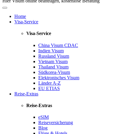
Hier Visum online beantragen, kostenlose Beratung
Home
Visa-Service
Visa-Service
China Visum
CDAC
Indien Visum
Russland Visum
Vietnam Visum
Thailand Visum
Südkorea-Visum
Elektronisches Visum
Länder A-Z
EU ETIAS
Reise-Extras
Reise-Extras
eSIM
Reiseversicherung
Blog
Flüge & Hotels