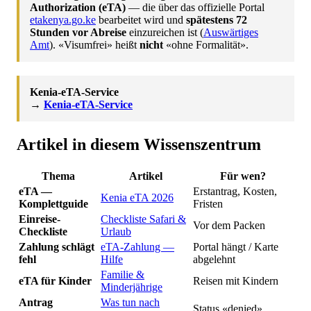
Authorization (eTA)
— die über das offizielle Portal
etakenya.go.ke
bearbeitet wird und
spätestens 72
Stunden vor Abreise
einzureichen ist (
Auswärtiges
Amt
). «Visumfrei» heißt
nicht
«ohne Formalität».
Kenia-eTA-Service
→
Kenia-eTA-Service
Artikel in diesem Wissenszentrum
Thema
Artikel
Für wen?
eTA —
Erstantrag, Kosten,
Kenia eTA 2026
Komplettguide
Fristen
Einreise-
Checkliste Safari &
Vor dem Packen
Checkliste
Urlaub
Zahlung schlägt
eTA-Zahlung —
Portal hängt / Karte
fehl
Hilfe
abgelehnt
Familie &
eTA für Kinder
Reisen mit Kindern
Minderjährige
Antrag
Was tun nach
Status «denied»