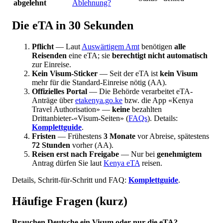
abgelehnt
Ablehnung?
Die eTA in 30 Sekunden
Pflicht
— Laut
Auswärtigem Amt
benötigen
alle
Reisenden
eine eTA; sie
berechtigt nicht automatisch
zur Einreise.
Kein Visum-Sticker
— Seit der eTA ist
kein Visum
mehr für die Standard-Einreise nötig (AA).
Offizielles Portal
— Die Behörde verarbeitet eTA-
Anträge über
etakenya.go.ke
bzw. die App «Kenya
Travel Authorisation» —
keine
bezahlten
Drittanbieter-«Visum-Seiten» (
FAQs
). Details:
Komplettguide
.
Fristen
— Frühestens
3 Monate
vor Abreise, spätestens
72 Stunden
vorher (AA).
Reisen erst nach Freigabe
— Nur bei
genehmigtem
Antrag dürfen Sie laut
Kenya eTA
reisen.
Details, Schritt-für-Schritt und FAQ:
Komplettguide
.
Häufige Fragen (kurz)
Brauchen Deutsche ein Visum oder nur die eTA?