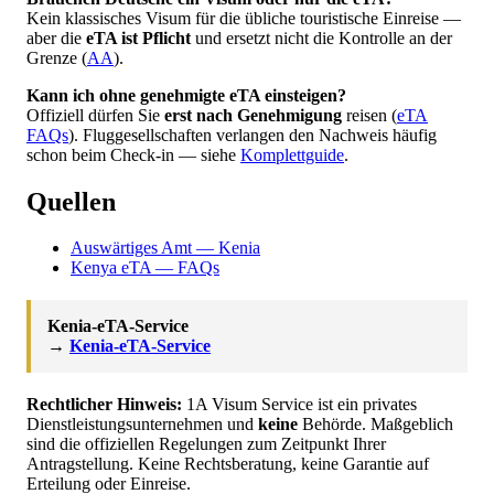
Kein klassisches Visum für die übliche touristische Einreise —
aber die
eTA ist Pflicht
und ersetzt nicht die Kontrolle an der
Grenze (
AA
).
Kann ich ohne genehmigte eTA einsteigen?
Offiziell dürfen Sie
erst nach Genehmigung
reisen (
eTA
FAQs
). Fluggesellschaften verlangen den Nachweis häufig
schon beim Check-in — siehe
Komplettguide
.
Quellen
Auswärtiges Amt — Kenia
Kenya eTA — FAQs
Kenia-eTA-Service
→
Kenia-eTA-Service
Rechtlicher Hinweis:
1A Visum Service ist ein privates
Dienstleistungsunternehmen und
keine
Behörde. Maßgeblich
sind die offiziellen Regelungen zum Zeitpunkt Ihrer
Antragstellung. Keine Rechtsberatung, keine Garantie auf
Erteilung oder Einreise.