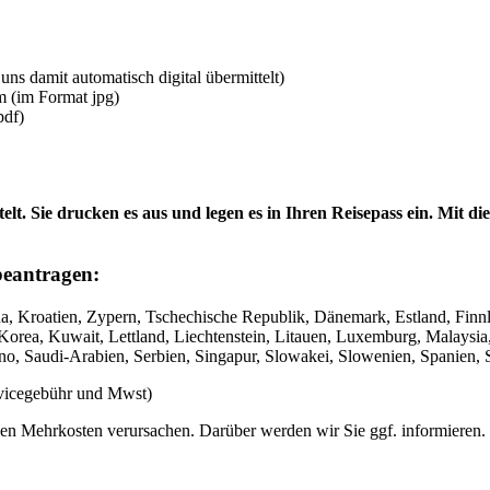
uns damit automatisch digital übermittelt)
m (im Format jpg)
pdf)
lt. Sie drucken es aus und legen es in Ihren Reisepass ein. Mit
beantragen:
a, Kroatien, Zypern, Tschechische Republik, Dänemark, Estland, Finnla
lik Korea, Kuwait, Lettland, Liechtenstein, Litauen, Luxemburg, Mala
o, Saudi-Arabien, Serbien, Singapur, Slowakei, Slowenien, Spanien, 
rvicegebühr und Mwst)
nnen Mehrkosten verursachen. Darüber werden wir Sie ggf. informieren.