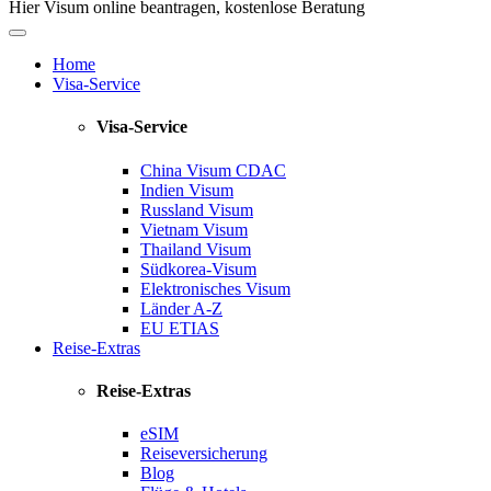
Hier Visum online beantragen, kostenlose Beratung
Home
Visa-Service
Visa-Service
China Visum
CDAC
Indien Visum
Russland Visum
Vietnam Visum
Thailand Visum
Südkorea-Visum
Elektronisches Visum
Länder A-Z
EU ETIAS
Reise-Extras
Reise-Extras
eSIM
Reiseversicherung
Blog