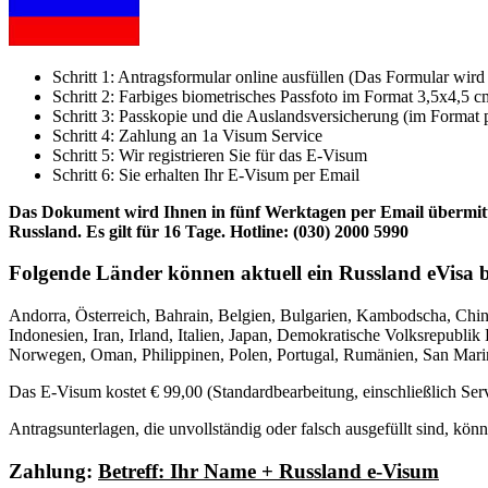
Schritt 1: Antragsformular online ausfüllen (Das Formular wird 
Schritt 2: Farbiges biometrisches Passfoto im Format 3,5x4,5 c
Schritt 3: Passkopie und die Auslandsversicherung (im Format 
Schritt 4: Zahlung an 1a Visum Service
Schritt 5: Wir registrieren Sie für das E-Visum
Schritt 6: Sie erhalten Ihr E-Visum per Email
Das Dokument wird Ihnen in fünf Werktagen per Email übermitte
Russland. Es gilt für 16 Tage.
Hotline:
(030) 2000 5990
Folgende Länder können aktuell ein Russland eVisa 
Andorra, Österreich, Bahrain, Belgien, Bulgarien, Kambodscha, Chin
Indonesien, Iran, Irland, Italien, Japan, Demokratische Volksrepub
Norwegen, Oman, Philippinen, Polen, Portugal, Rumänien, San Marin
Das E-Visum kostet € 99,00 (Standardbearbeitung, einschließlich Se
Antragsunterlagen, die unvollständig oder falsch ausgefüllt sind, kö
Zahlung:
Betreff: Ihr Name + Russland e-Visum