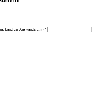
tellerin
en: Land der Auswanderung):
*