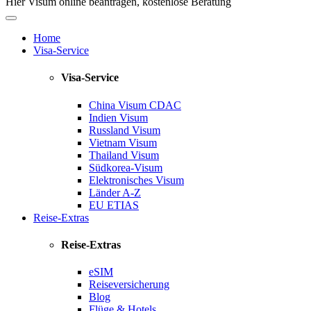
Hier Visum online beantragen, kostenlose Beratung
Home
Visa-Service
Visa-Service
China Visum
CDAC
Indien Visum
Russland Visum
Vietnam Visum
Thailand Visum
Südkorea-Visum
Elektronisches Visum
Länder A-Z
EU ETIAS
Reise-Extras
Reise-Extras
eSIM
Reiseversicherung
Blog
Flüge & Hotels