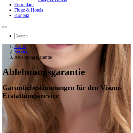
Formulare
Flüge & Hotels
Kontakt
Home
Service
Ablehnungsgarantie
Ablehnungsgarantie
Garantiebestimmungen für den Visum-
Erstattungsservice