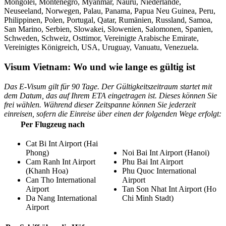
Mongolei, Montenegro, Myanmar, Nauru, Niederlande,
Neuseeland, Norwegen, Palau, Panama, Papua Neu Guinea, Peru,
Philippinen, Polen, Portugal, Qatar, Rumänien, Russland, Samoa,
San Marino, Serbien, Slowakei, Slowenien, Salomonen, Spanien,
Schweden, Schweiz, Osttimor, Vereinigte Arabische Emirate,
Vereinigtes Königreich, USA, Uruguay, Vanuatu, Venezuela.
Visum Vietnam: Wo und wie lange es gültig ist
Das E-Visum gilt für 90 Tage. Der Gültigkeitszeitraum startet mit
dem Datum, das auf Ihrem ETA eingetragen ist. Dieses können Sie
frei wählen. Während dieser Zeitspanne können Sie jederzeit
einreisen, sofern die Einreise über einen der folgenden Wege erfolgt:
Per Flugzeug nach
Cat Bi Int Airport (Hai
Phong)
Noi Bai Int Airport (Hanoi)
Cam Ranh Int Airport
Phu Bai Int Airport
(Khanh Hoa)
Phu Quoc International
Can Tho International
Airport
Airport
Tan Son Nhat Int Airport (Ho
Da Nang International
Chi Minh Stadt)
Airport