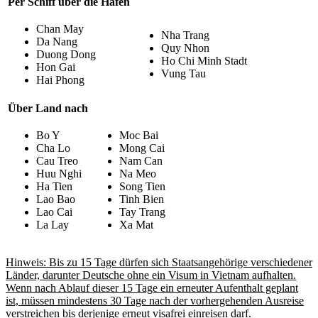
Per Schiff über die Häfen
Chan May
Nha Trang
Da Nang
Quy Nhon
Duong Dong
Ho Chi Minh Stadt
Hon Gai
Vung Tau
Hai Phong
Über Land nach
Bo Y
Moc Bai
Cha Lo
Mong Cai
Cau Treo
Nam Can
Huu Nghi
Na Meo
Ha Tien
Song Tien
Lao Bao
Tinh Bien
Lao Cai
Tay Trang
La Lay
Xa Mat
Hinweis: Bis zu 15 Tage dürfen sich Staatsangehörige verschiedener
Länder, darunter Deutsche ohne ein Visum in Vietnam aufhalten.
Wenn nach Ablauf dieser 15 Tage ein erneuter Aufenthalt geplant
ist, müssen mindestens 30 Tage nach der vorhergehenden Ausreise
verstreichen bis derjenige erneut visafrei einreisen darf.