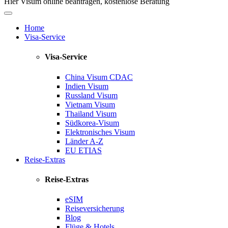
Hier Visum online beantragen, kostenlose Beratung
Home
Visa-Service
Visa-Service
China Visum
CDAC
Indien Visum
Russland Visum
Vietnam Visum
Thailand Visum
Südkorea-Visum
Elektronisches Visum
Länder A-Z
EU ETIAS
Reise-Extras
Reise-Extras
eSIM
Reiseversicherung
Blog
Flüge & Hotels