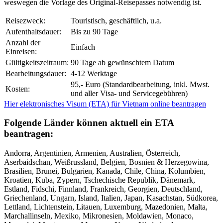
weswegen die Vorlage des Original-Reisepasses notwendig ist.
Reisezweck:
Touristisch, geschäftlich, u.a.
Aufenthaltsdauer:
Bis zu 90 Tage
Anzahl der
Einfach
Einreisen:
Gültigkeitszeitraum:
90 Tage ab gewünschtem Datum
Bearbeitungsdauer:
4-12 Werktage
95,- Euro (Standardbearbeitung, inkl. Mwst.
Kosten:
und aller Visa- und Servicegebühren)
Hier elektronisches Visum (ETA) für Vietnam online beantragen
Folgende Länder können aktuell ein ETA
beantragen:
Andorra, Argentinien, Armenien, Australien, Österreich,
Aserbaidschan, Weißrussland, Belgien, Bosnien & Herzegowina,
Brasilien, Brunei, Bulgarien, Kanada, Chile, China, Kolumbien,
Kroatien, Kuba, Zypern, Tschechische Republik, Dänemark,
Estland, Fidschi, Finnland, Frankreich, Georgien, Deutschland,
Griechenland, Ungarn, Island, Italien, Japan, Kasachstan, Südkorea,
Lettland, Lichtenstein, Litauen, Luxemburg, Mazedonien, Malta,
Marchallinseln, Mexiko, Mikronesien, Moldawien, Monaco,