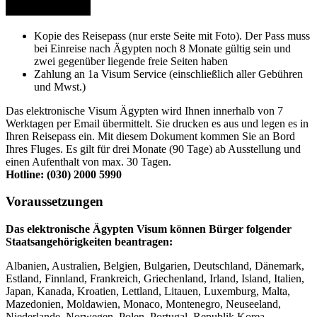
Kopie des Reisepass (nur erste Seite mit Foto). Der Pass muss
bei Einreise nach Ägypten noch 8 Monate gültig sein und
zwei gegenüber liegende freie Seiten haben
Zahlung an 1a Visum Service (einschließlich aller Gebühren
und Mwst.)
Das elektronische Visum Ägypten wird Ihnen innerhalb von 7
Werktagen per Email übermittelt. Sie drucken es aus und legen es in
Ihren Reisepass ein. Mit diesem Dokument kommen Sie an Bord
Ihres Fluges. Es gilt für drei Monate (90 Tage) ab Ausstellung und
einen Aufenthalt von max. 30 Tagen.
Hotline:
(030) 2000 5990
Voraussetzungen
Das elektronische Ägypten Visum können Bürger folgender
Staatsangehörigkeiten beantragen:
Albanien, Australien, Belgien, Bulgarien, Deutschland, Dänemark,
Estland, Finnland, Frankreich, Griechenland, Irland, Island, Italien,
Japan, Kanada, Kroatien, Lettland, Litauen, Luxemburg, Malta,
Mazedonien, Moldawien, Monaco, Montenegro, Neuseeland,
Niederlande, Norwegen, Polen, Portugal, Republik Korea,