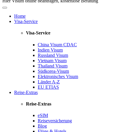
Hier Visum online beantragen, kostenlose Beratung
Home
Visa-Service
Visa-Service
China Visum
CDAC
Indien Visum
Russland Visum
Vietnam Visum
Thailand Visum
Südkorea-Visum
Elektronisches Visum
Länder A-Z
EU ETIAS
Reise-Extras
Reise-Extras
eSIM
Reiseversicherung
Blog
Flüge & Hotels