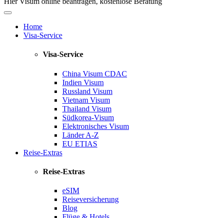
Hier Visum online beantragen, kostenlose Beratung
Home
Visa-Service
Visa-Service
China Visum
CDAC
Indien Visum
Russland Visum
Vietnam Visum
Thailand Visum
Südkorea-Visum
Elektronisches Visum
Länder A-Z
EU ETIAS
Reise-Extras
Reise-Extras
eSIM
Reiseversicherung
Blog
Flüge & Hotels