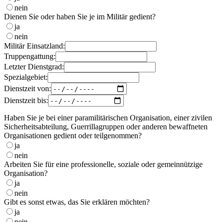
nein
Dienen Sie oder haben Sie je im Militär gedient?
ja
nein
Militär Einsatzland:
Truppengattung:
Letzter Dienstgrad:
Spezialgebiet:
Dienstzeit von:
Dienstzeit bis:
Haben Sie je bei einer paramilitärischen Organisation, einer zivilen
Sicherheitsabteilung, Guerrillagruppen oder anderen bewaffneten
Organisationen gedient oder teilgenommen?
ja
nein
Arbeiten Sie für eine professionelle, soziale oder gemeinnützige
Organisation?
ja
nein
Gibt es sonst etwas, das Sie erklären möchten?
ja
nein