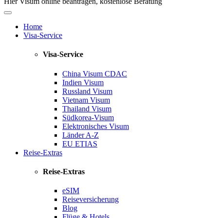
Hier Visum online beantragen, kostenlose Beratung
Home
Visa-Service
Visa-Service
China Visum
CDAC
Indien Visum
Russland Visum
Vietnam Visum
Thailand Visum
Südkorea-Visum
Elektronisches Visum
Länder A-Z
EU ETIAS
Reise-Extras
Reise-Extras
eSIM
Reiseversicherung
Blog
Flüge & Hotels