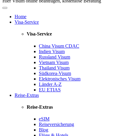
Hier Visum online beantragen, kostenlose Beratung
Home
Visa-Service
Visa-Service
China Visum
CDAC
Indien Visum
Russland Visum
Vietnam Visum
Thailand Visum
Südkorea-Visum
Elektronisches Visum
Länder A-Z
EU ETIAS
Reise-Extras
Reise-Extras
eSIM
Reiseversicherung
Blog
Flüge & Hotels