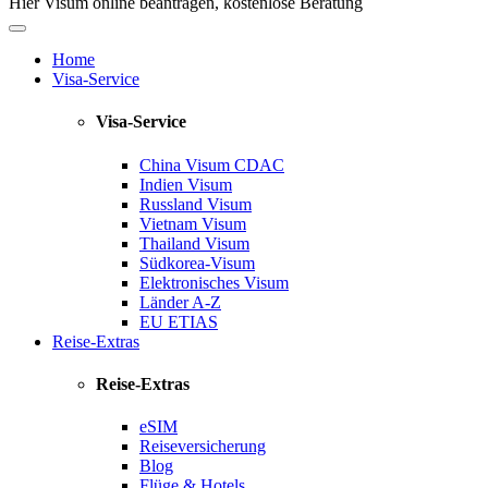
Hier Visum online beantragen, kostenlose Beratung
Home
Visa-Service
Visa-Service
China Visum
CDAC
Indien Visum
Russland Visum
Vietnam Visum
Thailand Visum
Südkorea-Visum
Elektronisches Visum
Länder A-Z
EU ETIAS
Reise-Extras
Reise-Extras
eSIM
Reiseversicherung
Blog
Flüge & Hotels