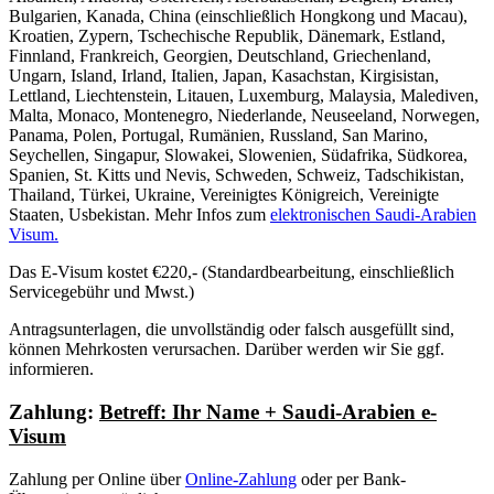
Bulgarien, Kanada, China (einschließlich Hongkong und Macau),
Kroatien, Zypern, Tschechische Republik, Dänemark, Estland,
Finnland, Frankreich, Georgien, Deutschland, Griechenland,
Ungarn, Island, Irland, Italien, Japan, Kasachstan, Kirgisistan,
Lettland, Liechtenstein, Litauen, Luxemburg, Malaysia, Malediven,
Malta, Monaco, Montenegro, Niederlande, Neuseeland, Norwegen,
Panama, Polen, Portugal, Rumänien, Russland, San Marino,
Seychellen, Singapur, Slowakei, Slowenien, Südafrika, Südkorea,
Spanien, St. Kitts und Nevis, Schweden, Schweiz, Tadschikistan,
Thailand, Türkei, Ukraine, Vereinigtes Königreich, Vereinigte
Staaten, Usbekistan.
Mehr Infos zum
elektronischen Saudi-Arabien
Visum.
Das E-Visum kostet €220,- (Standardbearbeitung, einschließlich
Servicegebühr und Mwst.)
Antragsunterlagen, die unvollständig oder falsch ausgefüllt sind,
können Mehrkosten verursachen. Darüber werden wir Sie ggf.
informieren.
Zahlung:
Betreff: Ihr Name + Saudi-Arabien e-
Visum
Zahlung per Online über
Online-Zahlung
oder per Bank-