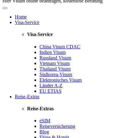
Hier Visum online beantragen, kostenlose Beratung
Home
Visa-Service
Visa-Service
China Visum
CDAC
Indien Visum
Russland Visum
Vietnam Visum
Thailand Visum
Südkorea-Visum
Elektronisches Visum
Länder A-Z
EU ETIAS
Reise-Extras
Reise-Extras
eSIM
Reiseversicherung
Blog
Flüge & Hotels