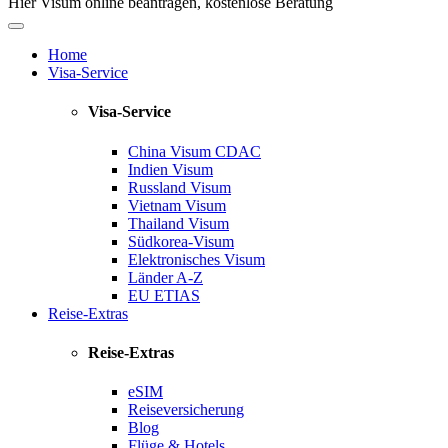
Hier Visum online beantragen, kostenlose Beratung
Home
Visa-Service
Visa-Service
China Visum
CDAC
Indien Visum
Russland Visum
Vietnam Visum
Thailand Visum
Südkorea-Visum
Elektronisches Visum
Länder A-Z
EU ETIAS
Reise-Extras
Reise-Extras
eSIM
Reiseversicherung
Blog
Flüge & Hotels