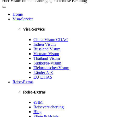
Hier Visum online beantragen, kostenlose Beratung
Home
Visa-Service
Visa-Service
China Visum
CDAC
Indien Visum
Russland Visum
Vietnam Visum
Thailand Visum
Südkorea-Visum
Elektronisches Visum
Länder A-Z
EU ETIAS
Reise-Extras
Reise-Extras
eSIM
Reiseversicherung
Blog
Flüge & Hotels