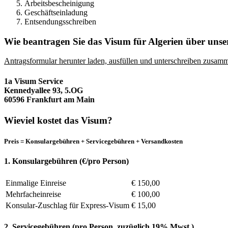
Arbeitsbescheinigung
Geschäftseinladung
Entsendungsschreiben
Wie beantragen Sie das Visum für Algerien über unse
Antragsformular herunter laden, ausfüllen und unterschreiben zusamm
1a Visum Service
Kennedyallee 93, 5.OG
60596 Frankfurt am Main
Wieviel kostet das Visum?
Preis = Konsulargebühren + Servicegebühren + Versandkosten
1. Konsulargebühren (€/pro Person)
Einmalige Einreise
€ 150,00
Mehrfacheinreise
€ 100,00
Konsular-Zuschlag für Express-Visum
€ 15,00
2. Servicegebühren (pro Person, zuzüglich 19% Mwst.)