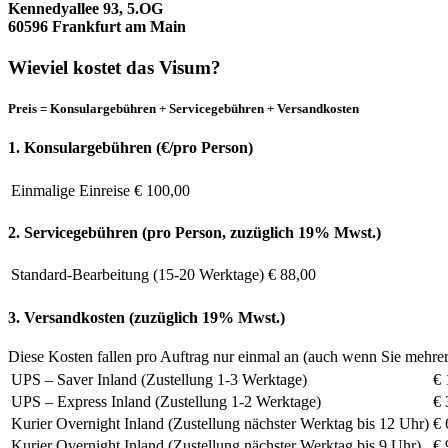
Kennedyallee 93, 5.OG
60596 Frankfurt am Main
Wieviel kostet das Visum?
Preis = Konsulargebühren + Servicegebühren + Versandkosten
1. Konsulargebühren (€/pro Person)
Einmalige Einreise
€ 100,00
2. Servicegebühren (pro Person, zuzüglich 19% Mwst.)
Standard-Bearbeitung (15-20 Werktage)
€ 88,00
3. Versandkosten (zuzüglich 19% Mwst.)
Diese Kosten fallen pro Auftrag nur einmal an (auch wenn Sie mehrer
UPS – Saver Inland (Zustellung 1-3 Werktage)
€ 
UPS – Express Inland (Zustellung 1-2 Werktage)
€ 
Kurier Overnight Inland (Zustellung nächster Werktag bis 12 Uhr)
€ 
Kurier Overnight Inland (Zustellung nächster Werktag bis 9 Uhr)
€ 