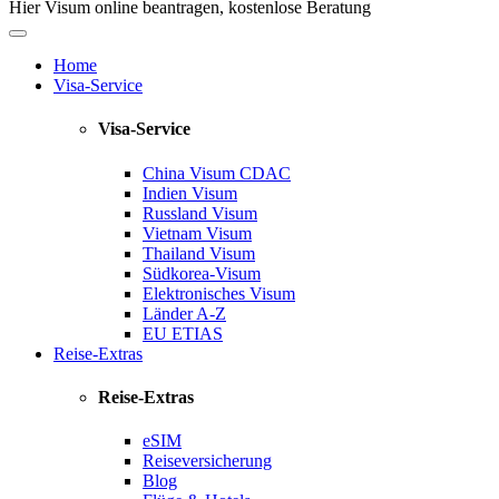
Hier Visum online beantragen, kostenlose Beratung
Home
Visa-Service
Visa-Service
China Visum
CDAC
Indien Visum
Russland Visum
Vietnam Visum
Thailand Visum
Südkorea-Visum
Elektronisches Visum
Länder A-Z
EU ETIAS
Reise-Extras
Reise-Extras
eSIM
Reiseversicherung
Blog