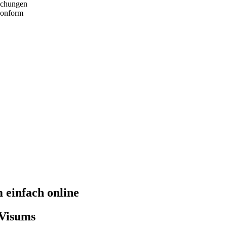
aschungen
skonform
 einfach online
-Visums