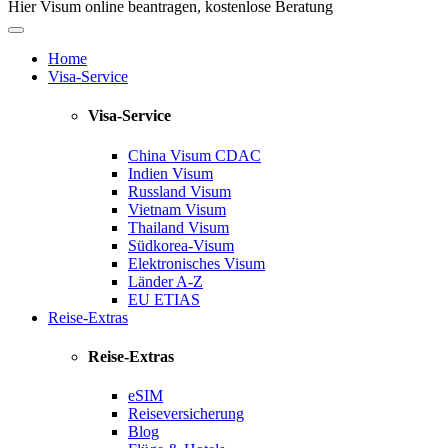
Hier Visum online beantragen, kostenlose Beratung
Home
Visa-Service
Visa-Service
China Visum
CDAC
Indien Visum
Russland Visum
Vietnam Visum
Thailand Visum
Südkorea-Visum
Elektronisches Visum
Länder A-Z
EU ETIAS
Reise-Extras
Reise-Extras
eSIM
Reiseversicherung
Blog