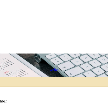
weiter
chbar