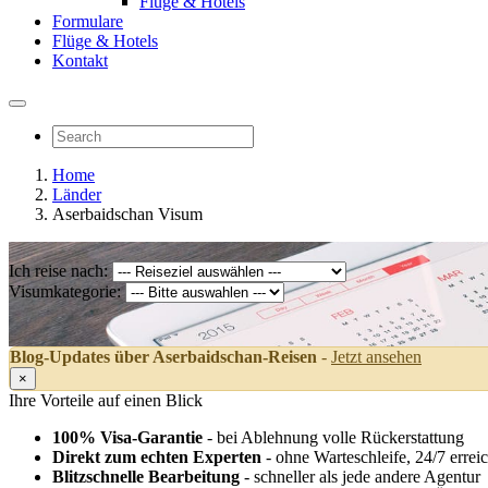
Flüge & Hotels
Formulare
Flüge & Hotels
Kontakt
Home
Länder
Aserbaidschan Visum
Ich reise nach:
Visumkategorie:
Blog-Updates über Aserbaidschan-Reisen
-
Jetzt ansehen
×
Ihre Vorteile auf einen Blick
100% Visa-Garantie
- bei Ablehnung volle Rückerstattung
Direkt zum echten Experten
- ohne Warteschleife, 24/7 errei
Blitzschnelle Bearbeitung
- schneller als jede andere Agentur