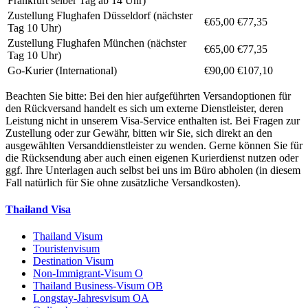
Frankfurt selber Tag ab 14 Uhr)
Zustellung Flughafen Düsseldorf (nächster
€65,00
€77,35
Tag 10 Uhr)
Zustellung Flughafen München (nächster
€65,00
€77,35
Tag 10 Uhr)
Go-Kurier (International)
€90,00
€107,10
Beachten Sie bitte: Bei den hier aufgeführten Versandoptionen für
den Rückversand handelt es sich um externe Dienstleister, deren
Leistung nicht in unserem Visa-Service enthalten ist. Bei Fragen zur
Zustellung oder zur Gewähr, bitten wir Sie, sich direkt an den
ausgewählten Versanddienstleister zu wenden. Gerne können Sie für
die Rücksendung aber auch einen eigenen Kurierdienst nutzen oder
ggf. Ihre Unterlagen auch selbst bei uns im Büro abholen (in diesem
Fall natürlich für Sie ohne zusätzliche Versandkosten).
Thailand Visa
Thailand Visum
Touristenvisum
Destination Visum
Non-Immigrant-Visum O
Thailand Business-Visum OB
Longstay-Jahresvisum OA