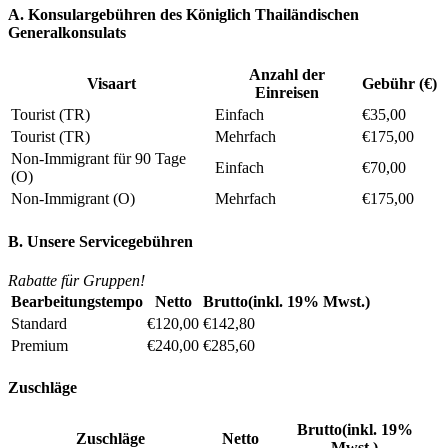
A. Konsulargebühren des Königlich Thailändischen
Generalkonsulats
Anzahl der
Visaart
Gebühr (€)
Einreisen
Tourist (TR)
Einfach
€35,00
Tourist (TR)
Mehrfach
€175,00
Non-Immigrant für 90 Tage
Einfach
€70,00
(O)
Non-Immigrant (O)
Mehrfach
€175,00
B. Unsere Servicegebühren
Rabatte für Gruppen!
Bearbeitungstempo
Netto
Brutto(inkl. 19% Mwst.)
Standard
€120,00
€142,80
Premium
€240,00
€285,60
Zuschläge
Brutto(inkl. 19%
Zuschläge
Netto
Mwst.)