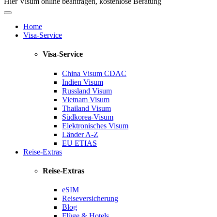
Hier Visum online beantragen, kostenlose Beratung
Home
Visa-Service
Visa-Service
China Visum
CDAC
Indien Visum
Russland Visum
Vietnam Visum
Thailand Visum
Südkorea-Visum
Elektronisches Visum
Länder A-Z
EU ETIAS
Reise-Extras
Reise-Extras
eSIM
Reiseversicherung
Blog
Flüge & Hotels