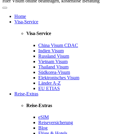
Hier Visum online beantragen, kostenlose Beratung
Home
Visa-Service
Visa-Service
China Visum
CDAC
Indien Visum
Russland Visum
Vietnam Visum
Thailand Visum
Südkorea-Visum
Elektronisches Visum
Länder A-Z
EU ETIAS
Reise-Extras
Reise-Extras
eSIM
Reiseversicherung
Blog
Flüge & Hotels