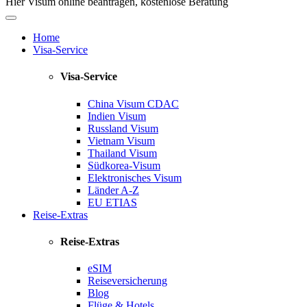
Hier Visum online beantragen, kostenlose Beratung
Home
Visa-Service
Visa-Service
China Visum
CDAC
Indien Visum
Russland Visum
Vietnam Visum
Thailand Visum
Südkorea-Visum
Elektronisches Visum
Länder A-Z
EU ETIAS
Reise-Extras
Reise-Extras
eSIM
Reiseversicherung
Blog
Flüge & Hotels