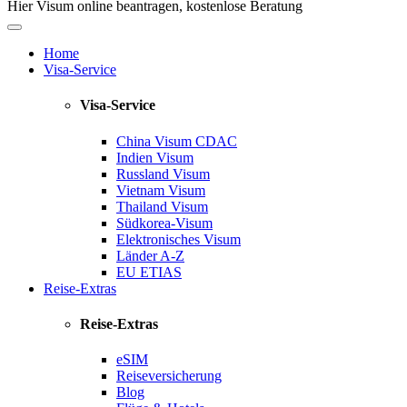
Hier Visum online beantragen, kostenlose Beratung
Home
Visa-Service
Visa-Service
China Visum
CDAC
Indien Visum
Russland Visum
Vietnam Visum
Thailand Visum
Südkorea-Visum
Elektronisches Visum
Länder A-Z
EU ETIAS
Reise-Extras
Reise-Extras
eSIM
Reiseversicherung
Blog