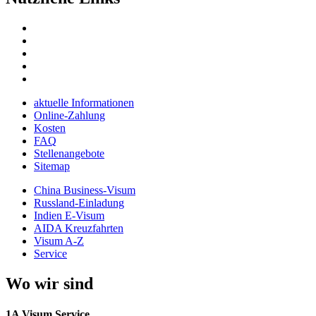
aktuelle Informationen
Online-Zahlung
Kosten
FAQ
Stellenangebote
Sitemap
China Business-Visum
Russland-Einladung
Indien E-Visum
AIDA Kreuzfahrten
Visum A-Z
Service
Wo wir sind
1A Visum Service