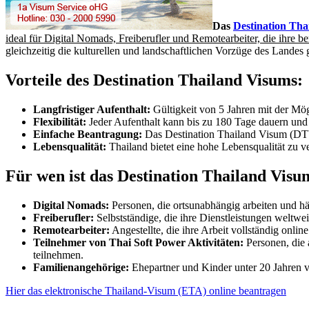
Das
Destination Tha
ideal für Digital Nomads, Freiberufler und Remotearbeiter, die ihre b
gleichzeitig die kulturellen und landschaftlichen Vorzüge des Landes 
Vorteile des Destination Thailand Visums:
Langfristiger Aufenthalt:
Gültigkeit von 5 Jahren mit der Mög
Flexibilität:
Jeder Aufenthalt kann bis zu 180 Tage dauern und
Einfache Beantragung:
Das Destination Thailand Visum (DTV
Lebensqualität:
Thailand bietet eine hohe Lebensqualität zu 
Für wen ist das Destination Thailand Visu
Digital Nomads:
Personen, die ortsunabhängig arbeiten und hä
Freiberufler:
Selbstständige, die ihre Dienstleistungen weltwei
Remotearbeiter:
Angestellte, die ihre Arbeit vollständig onl
Teilnehmer von Thai Soft Power Aktivitäten:
Personen, die 
teilnehmen.
Familienangehörige:
Ehepartner und Kinder unter 20 Jahren 
Hier das elektronische Thailand-Visum (ETA) online beantragen