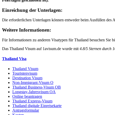
Feiertagen geschlossen ist).
Einreichung der Unterlagen:
Die erforderlichen Unterlagen können entweder beim Ausfüllen des A
Weitere Informationen:
Für Informationen zu anderen Visatypen für Thailand besuchen Sie bi
Das
Thailand Visum
auf 1avisum.de wurde mit
4.8
/
5
Sternen durch
1
Thailand Visa
Thailand Visum
Touristenvisum
Destination Visum
Non-Immigrant-Visum O
Thailand Business-Visum OB
Longstay-Jahresvisum OA
Online beantragen
Thailand Express-Visum
Thailand digitale Einreisekarte
Antragsformular
Kosten