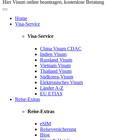
Hier Visum online beantragen, kostenlose Beratung
Home
Visa-Service
Visa-Service
China Visum
CDAC
Indien Visum
Russland Visum
Vietnam Visum
Thailand Visum
Südkorea-Visum
Elektronisches Visum
Länder A-Z
EU ETIAS
Reise-Extras
Reise-Extras
eSIM
Reiseversicherung
Blog