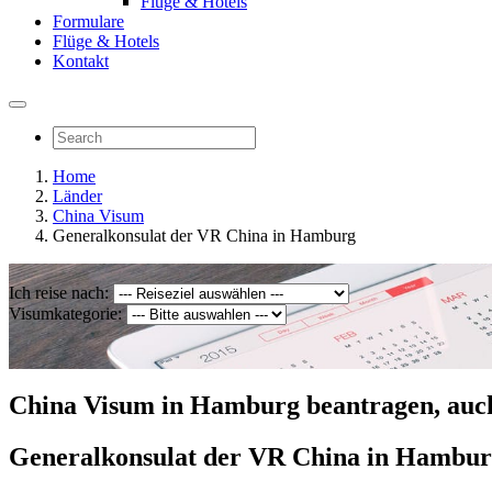
Flüge & Hotels
Formulare
Flüge & Hotels
Kontakt
Home
Länder
China Visum
Generalkonsulat der VR China in Hamburg
Ich reise nach:
Visumkategorie:
China Visum in Hamburg beantragen, auc
Generalkonsulat der VR China in Hambu