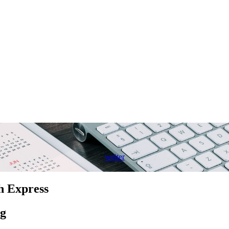
weiter
h Express
rg