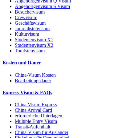
Angehörigenvisum Q Visum
Angehörigenvisum S Visum
Besuchervisum
Crewvisum
Geschäftsvisum
Journalistenvisum
Kulturvisum
Studentenvisum X1
Studentenvisum X2
Touristenvisum
Kosten und Dauer
China-Visum Kosten
Bearbeitungsdauer
Express Visum & FAQs
China Visum Express
China Arrival Card
erforderliche Unterlagen
Multiple Entry Visum
Transit-Aufenthalt
China-Visum für Ausländer
Einladung für Crewmitglied