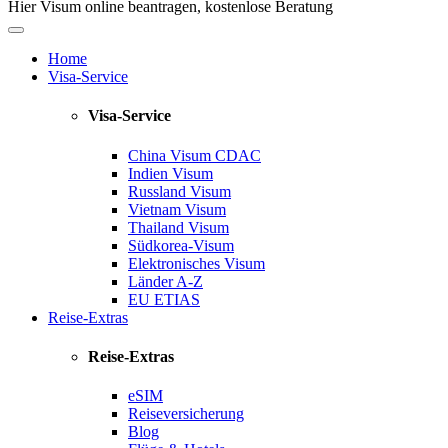
Hier Visum online beantragen, kostenlose Beratung
Home
Visa-Service
Visa-Service
China Visum
CDAC
Indien Visum
Russland Visum
Vietnam Visum
Thailand Visum
Südkorea-Visum
Elektronisches Visum
Länder A-Z
EU ETIAS
Reise-Extras
Reise-Extras
eSIM
Reiseversicherung
Blog