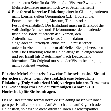
einer leeren Seite für das Visum (bei Visa zur Zwei- oder
Mehrfacheinreise müssen noch zwei Seiten frei sein)
Eine
formal korrekte Einladung
einer in China registrierten
nicht-kommerziellen Organisation (z.B. Hochschule,
Forschungseinrichtung, Museum, Turnier- oder
Festivalveranstalter). Die Einladung muss im Briefkopf die
vollständige Adresse und Telefonnummer der einladenden
Institution sowie außerdem den Namen, den
Aufenthaltszeitraum sowie das Geburtsdatum der
eingeladenen Person(en) enthalten. Sie muss ferner
unterschrieben und mit einem offiziellen Stempel versehen
sein. Die Einladung wird in China ausgestellt, eingescannt
und per Email (als Dateianhang) nach Deutschland
übermittelt. Ein Original muss bei der Visumsbeantragung
nicht vorgelegt werden.
Für eine Mehrfacheinreise bzw. eine Jahresvisum sind Sie auf
der sicheren Seite, wenn Sie zusätzlich eine behördliche
Einladung (Duly Authorized Unit) vorlegen können. Diese muss
Ihr Geschäftspartner bei der zuständigen Behörde (z.B.
Hochschule) für Sie beantragen.
Das Muster für eine formal korrekte Einladung lassen wir Ihnen
gern per Email zukommen. Auf Wunsch auch auf Englisch oder
Chinesisch, so dass Sie diese direkt an Ihren Geschäftspartner