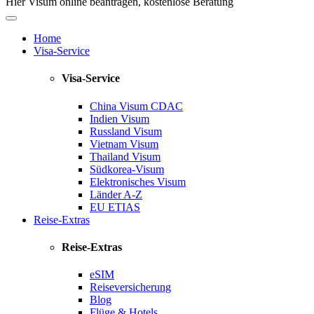
Hier Visum online beantragen, kostenlose Beratung
Home
Visa-Service
Visa-Service
China Visum
CDAC
Indien Visum
Russland Visum
Vietnam Visum
Thailand Visum
Südkorea-Visum
Elektronisches Visum
Länder A-Z
EU ETIAS
Reise-Extras
Reise-Extras
eSIM
Reiseversicherung
Blog
Flüge & Hotels