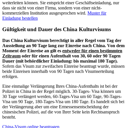
weiterleiten können. Sie entspricht einer Geschäftseinladung, nur
dass sie nicht von einer Firma, sondern von einer nicht-
kommerziellen Institution ausgesprochen wird.
Muster für
Einladung bestellen
Gültigkeit und Dauer des China Kulturvisums
Das China Kulturvisum berechtigt in aller Regel vom Tag der
Ausstellung an 90 Tage lang zur Einreise nach China. Von dem
Moment der Einreise an gilt es
entweder für einen bestimmten
Zeitraum
oder für einen Aufenthalt von 30, 60 oder 90 Tagen
Dauer (mit behördlicher Einladung: bis maximal 180 Tage).
Sofern das Visum zur zweifachen Einreise beantragt wurde, müssen
beide Einreisen innerhalb von 90 Tagen nach Visumserteilung
erfolgen.
Eine einmalige Verlängerung Ihres China-Aufenthalts ist bei der
Polizei in China in der Regel möglich. 30-Tages- Visa können um
30 Tage verlängert werden, 60-Tages-Visa um 60 Tage, 90-Tages-
Visa um 90 Tage, 180-Tages-Visa um 180 Tage. Es handelt sich bei
der Verlängerung aber um eine Ermessensentscheidung der
chinesischen Polizei, auf die von Ihrer Seite kein Rechtsanspruch
besteht.
China-Visum online beantragen