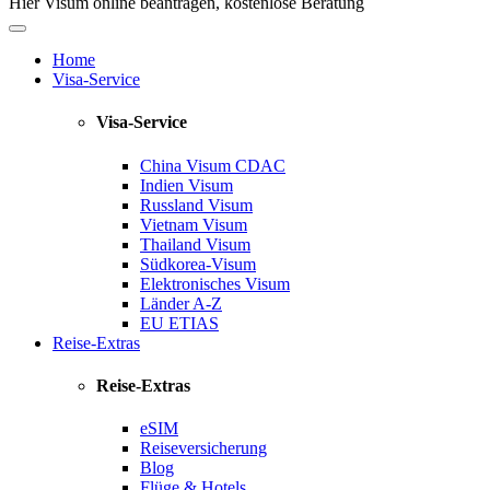
Hier Visum online beantragen, kostenlose Beratung
Home
Visa-Service
Visa-Service
China Visum
CDAC
Indien Visum
Russland Visum
Vietnam Visum
Thailand Visum
Südkorea-Visum
Elektronisches Visum
Länder A-Z
EU ETIAS
Reise-Extras
Reise-Extras
eSIM
Reiseversicherung
Blog
Flüge & Hotels