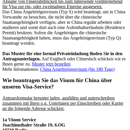
Abgabe von Fingerabdrücken bis zum Jahresende vorübergehend
für Visa zur ein- oder zweimaligen Einreise ausgesetzt.
Das China Angehörigenvisum (Typ S) wird beantragt, um in China
Verwandte zu besuchen, die nicht über die chinesische
Staatsangehörigkeit verfügen, aber in China regulär arbeiten oder
studieren und somit dort auch eine Aufenthaltserlaubnis (Residence
Permit) besitzen. Sofern die Angehörigen die chinesische
Staatsangehörigkeit haben, muss das Angehörigenvisum (Typ Q)
beantragt werden.
Das Muster für eine formal Privateinladung finden Sie in den
Antragsunterlagen.
Auf Englisch oder Chinesisch schicken wir es
Ihnen gerne zu.
Muster jetzt bestellen
Mehr Infomationen:
China Angehörigenvisum (bis 180 Tage)
Wie beantragen Sie das Visum für China über
unseren Visa-Service?
Antragsformular herunter laden, ausfüllen und unterschreiben
zusammen mit Ihren o.g. Unterlagen per Einschreiben oder Kurier
an die folgende Adresse schicken:
1a Visum Service
Joachimsthaler Straße 19, 6.OG