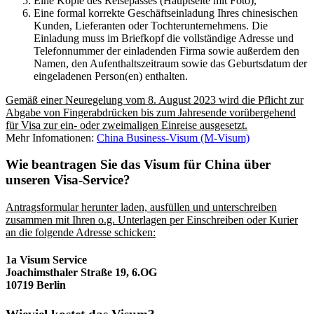
Eine Kopie des Reisepasses (Hauptseite mit Foto),
Eine formal korrekte Geschäftseinladung Ihres chinesischen
Kunden, Lieferanten oder Tochterunternehmens. Die
Einladung muss im Briefkopf die vollständige Adresse und
Telefonnummer der einladenden Firma sowie außerdem den
Namen, den Aufenthaltszeitraum sowie das Geburtsdatum der
eingeladenen Person(en) enthalten.
Gemäß einer Neuregelung vom 8. August 2023 wird die Pflicht zur
Abgabe von Fingerabdrücken bis zum Jahresende vorübergehend
für Visa zur ein- oder zweimaligen Einreise ausgesetzt.
Mehr Infomationen:
China Business-Visum (M-Visum)
Wie beantragen Sie das Visum für China über
unseren Visa-Service?
Antragsformular herunter laden, ausfüllen und unterschreiben
zusammen mit Ihren o.g. Unterlagen per Einschreiben oder Kurier
an die folgende Adresse schicken:
1a Visum Service
Joachimsthaler Straße 19, 6.OG
10719 Berlin