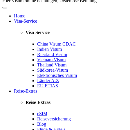
Hier Visum online beantragen, kostenlose Beratung
Home
Visa-Service
Visa-Service
China Visum
CDAC
Indien Visum
Russland Visum
Vietnam Visum
Thailand Visum
Südkorea-Visum
Elektronisches Visum
Länder A-Z
EU ETIAS
Reise-Extras
Reise-Extras
eSIM
Reiseversicherung
Blog
Flüge & Hotels