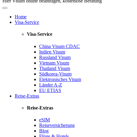
Hier Visum online beantragen, kostenlose Beratung
Home
Visa-Service
Visa-Service
China Visum
CDAC
Indien Visum
Russland Visum
Vietnam Visum
Thailand Visum
Südkorea-Visum
Elektronisches Visum
Länder A-Z
EU ETIAS
Reise-Extras
Reise-Extras
eSIM
Reiseversicherung
Blog
Flüge & Hotels