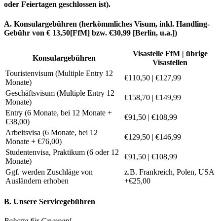
oder Feiertagen geschlossen ist).
A. Konsulargebühren (herkömmliches Visum, inkl. Handling-
Gebühr von € 13,50[FfM] bzw. €30,99 [Berlin, u.a.])
Visastelle FfM | übrige
Konsulargebühren
Visastellen
Touristenvisum (Multiple Entry 12
€110,50 | €127,99
Monate)
Geschäftsvisum (Multiple Entry 12
€158,70 | €149,99
Monate)
Entry (6 Monate, bei 12 Monate +
€91,50 | €108,99
€38,00)
Arbeitsvisa (6 Monate, bei 12
€129,50 | €146,99
Monate + €76,00)
Studentenvisa, Praktikum (6 oder 12
€91,50 | €108,99
Monate)
Ggf. werden Zuschläge von
z.B. Frankreich, Polen, USA
Ausländern erhoben
+€25,00
B. Unsere Servicegebühren
Rabatte für Gruppen!