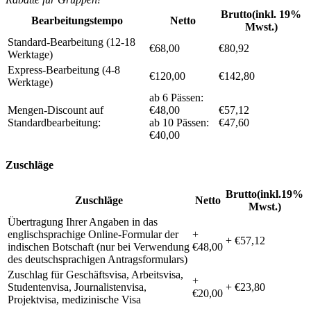
Brutto(inkl. 19%
Bearbeitungstempo
Netto
Mwst.)
Standard-Bearbeitung (12-18
€68,00
€80,92
Werktage)
Express-Bearbeitung (4-8
€120,00
€142,80
Werktage)
ab 6 Pässen:
Mengen-Discount auf
€48,00
€57,12
Standardbearbeitung:
ab 10 Pässen:
€47,60
€40,00
Zuschläge
Brutto(inkl.19%
Zuschläge
Netto
Mwst.)
Übertragung Ihrer Angaben in das
englischsprachige Online-Formular der
+
+ €57,12
indischen Botschaft (nur bei Verwendung
€48,00
des deutschsprachigen Antragsformulars)
Zuschlag für Geschäftsvisa, Arbeitsvisa,
+
Studentenvisa, Journalistenvisa,
+ €23,80
€20,00
Projektvisa, medizinische Visa