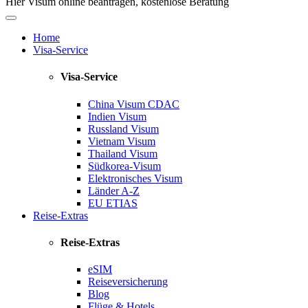
Hier Visum online beantragen, kostenlose Beratung
Home
Visa-Service
Visa-Service
China Visum
CDAC
Indien Visum
Russland Visum
Vietnam Visum
Thailand Visum
Südkorea-Visum
Elektronisches Visum
Länder A-Z
EU ETIAS
Reise-Extras
Reise-Extras
eSIM
Reiseversicherung
Blog
Flüge & Hotels