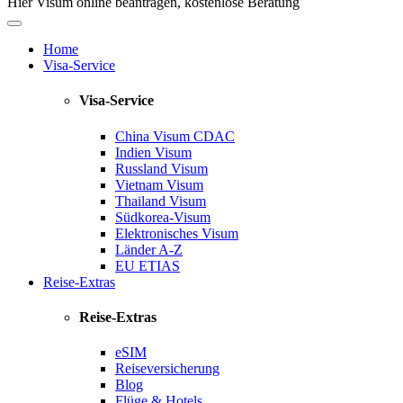
Hier Visum online beantragen, kostenlose Beratung
Home
Visa-Service
Visa-Service
China Visum
CDAC
Indien Visum
Russland Visum
Vietnam Visum
Thailand Visum
Südkorea-Visum
Elektronisches Visum
Länder A-Z
EU ETIAS
Reise-Extras
Reise-Extras
eSIM
Reiseversicherung
Blog
Flüge & Hotels