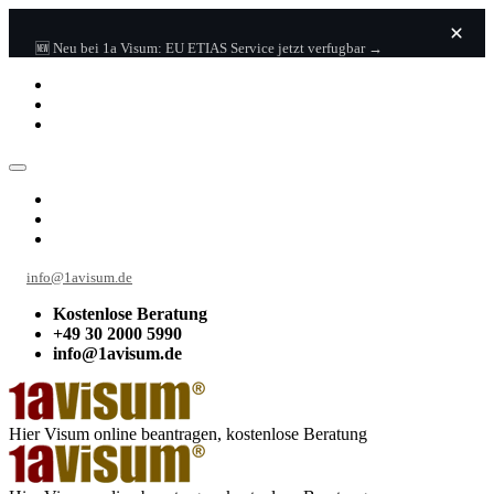
🇨🇳 Jetzt neu: China Einreisekarte (China Digital Arrival Card -
🆕 Neu bei 1a Visum: EU ETIAS Service jetzt verfugbar →
CDAC) + 🎉 kostenloses eSIM →
info@1avisum.de
Kostenlose Beratung
+49 30 2000 5990
info@1avisum.de
Hier Visum online beantragen, kostenlose Beratung