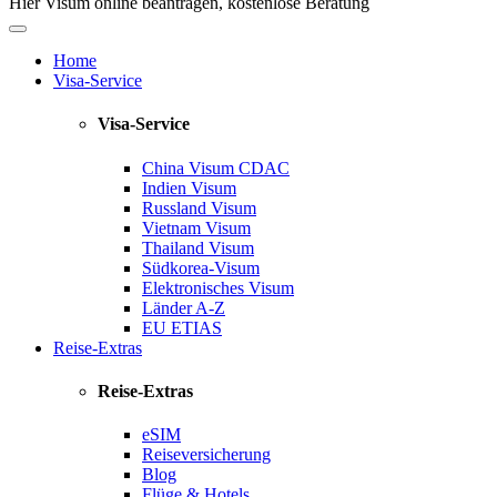
Hier Visum online beantragen, kostenlose Beratung
Home
Visa-Service
Visa-Service
China Visum
CDAC
Indien Visum
Russland Visum
Vietnam Visum
Thailand Visum
Südkorea-Visum
Elektronisches Visum
Länder A-Z
EU ETIAS
Reise-Extras
Reise-Extras
eSIM
Reiseversicherung
Blog
Flüge & Hotels